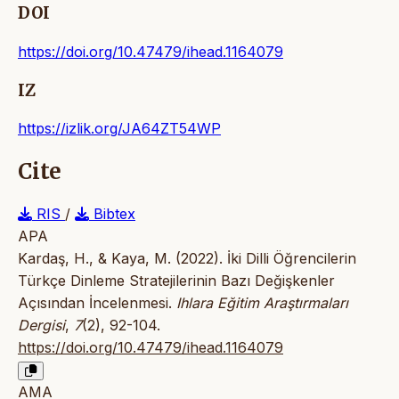
DOI
https://doi.org/10.47479/ihead.1164079
IZ
https://izlik.org/JA64ZT54WP
Cite
RIS
/
Bibtex
APA
Kardaş, H., & Kaya, M. (2022). İki Dilli Öğrencilerin
Türkçe Dinleme Stratejilerinin Bazı Değişkenler
Açısından İncelenmesi.
Ihlara Eğitim Araştırmaları
Dergisi
,
7
(2), 92-104.
https://doi.org/10.47479/ihead.1164079
AMA