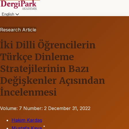
English
Research Article
İki Dilli Öğrencilerin
Türkçe Dinleme
Stratejilerinin Bazı
Değişkenler Açısından
İncelenmesi
Volume: 7
Number: 2
December 31, 2022
Hakim Kardaş
*
Mustafa Kaya